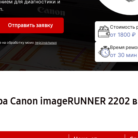
нием для диагностики и
n.
Отправить заявку
Стоимость 
от 1800 ₽
е на обработку моих
персональных
Время ремо
от 30 мин
ра Canon imageRUNNER 2202 в