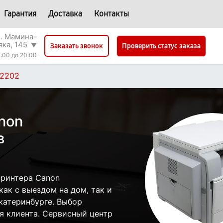
Гарантия
Доставка
Контакты
л. Мамина-
яка, 145
▼
Проверить статус заказа
Заказать звонок
:00 до 20:00
2202
non
в
принтера Canon
ак с выездом на дом, так и
Екатеринбурге. Выбор
я клиента. Сервисный центр