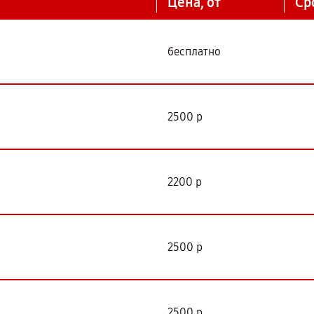
Цена, от
Ср
бесплатно
2500 р
2200 р
2500 р
2500 р